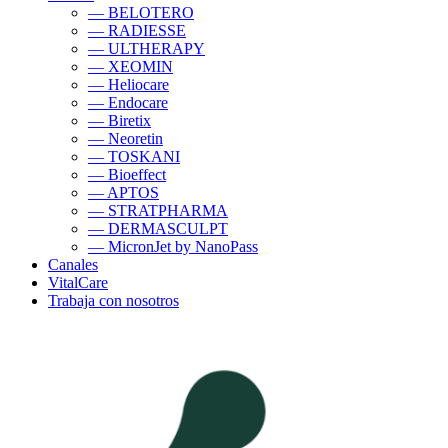
— BELOTERO
— RADIESSE
— ULTHERAPY
— XEOMIN
— Heliocare
— Endocare
— Biretix
— Neoretin
— TOSKANI
— Bioeffect
— APTOS
— STRATPHARMA
— DERMASCULPT
— MicronJet by NanoPass
Canales
VitalCare
Trabaja con nosotros