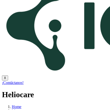
X
¡Contáctanos!
Heliocare
Home