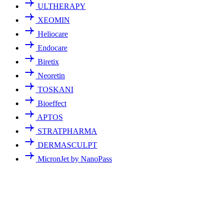
ULTHERAPY
XEOMIN
Heliocare
Endocare
Biretix
Neoretin
TOSKANI
Bioeffect
APTOS
STRATPHARMA
DERMASCULPT
MicronJet by NanoPass