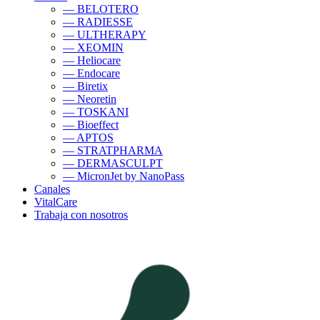
— BELOTERO
— RADIESSE
— ULTHERAPY
— XEOMIN
— Heliocare
— Endocare
— Biretix
— Neoretin
— TOSKANI
— Bioeffect
— APTOS
— STRATPHARMA
— DERMASCULPT
— MicronJet by NanoPass
Canales
VitalCare
Trabaja con nosotros