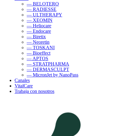
— BELOTERO
— RADIESSE
— ULTHERAPY
— XEOMIN
— Heliocare
— Endocare
— Biretix
— Neoretin
— TOSKANI
— Bioeffect
— APTOS
— STRATPHARMA
— DERMASCULPT
— MicronJet by NanoPass
Canales
VitalCare
Trabaja con nosotros